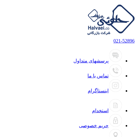
021-52896
پرسشهای متداول
تماس با ما
اینستاگرام
استخدام
حریم خصوصی