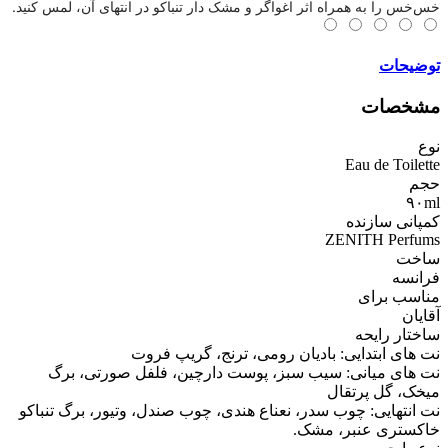
خس‌خس را به همراه اثر اغواگر و مشک دار تنباکو در انتهای آن، لمس کنید.
توضیحات
مشخصات
نوع
Eau de Toilette
حجم
۹۰ml
کمپانی سازنده
ZENITH Perfums
ساخت
فرانسه
مناسب برای
آقایان
ساختار رایحه
نت های ابتدایی: بادیان رومی، ترنج، گریپ فروت
نت های میانی: سیب سبز، پوست دارچین، فلفل صورتی، برگ
میخک، گل پرتقال
نت انتهایی: چوب سدر، نعناع هندی، چوب صندل، وتیور، برگ تنباکو
خاکستری عنبر، مشک.